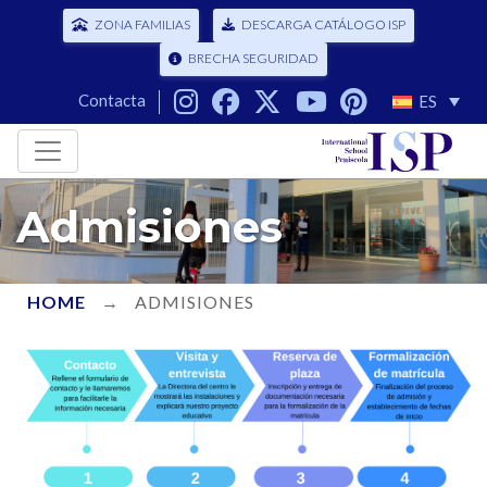
ZONA FAMILIAS
DESCARGA CATÁLOGO ISP
BRECHA SEGURIDAD
Contacta
ES
Admisiones
HOME
→
ADMISIONES