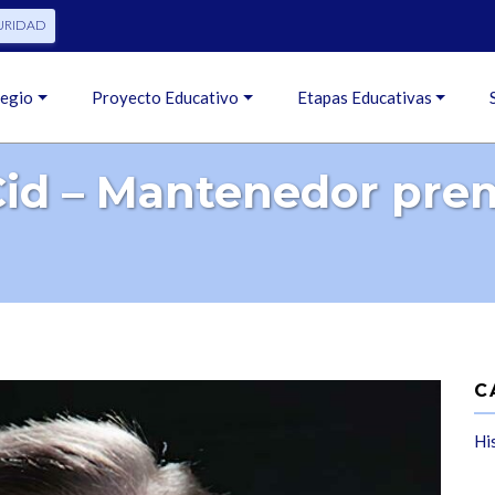
URIDAD
legio
Proyecto Educativo
Etapas Educativas
Cid – Mantenedor pre
C
Hi