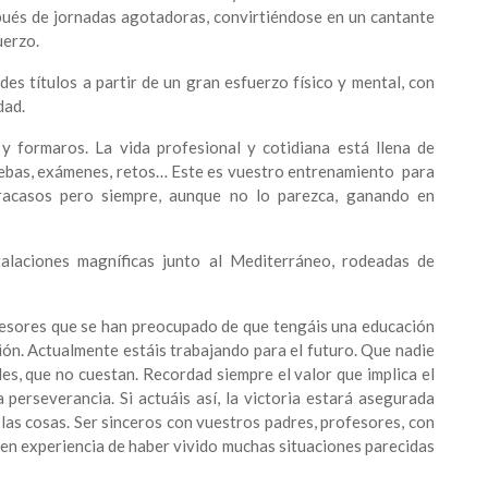
pués de jornadas agotadoras, convirtiéndose en un cantante
uerzo.
s títulos a partir de un gran esfuerzo físico y mental, con
dad.
y formaros. La vida profesional y cotidiana está llena de
uebas, exámenes, retos… Este es vuestro entrenamiento para
 fracasos pero siempre, aunque no lo parezca, ganando en
talaciones magníficas junto al Mediterráneo, rodeadas de
fesores que se han preocupado de que tengáis una educación
ción. Actualmente estáis trabajando para el futuro. Que nadie
es, que no cuestan. Recordad siempre el valor que implica el
 la perseverancia. Si actuáis así, la victoria estará asegurada
las cosas. Ser sinceros con vuestros padres, profesores, con
nen experiencia de haber vivido muchas situaciones parecidas