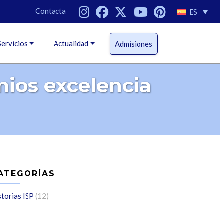
Contacta
ES
Servicios
Actualidad
Admisiones
mios excelencia
ATEGORÍAS
storias ISP
(12)